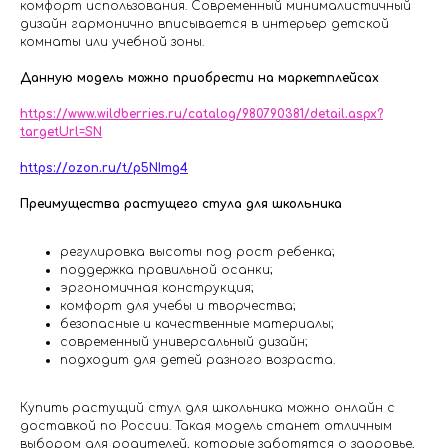
комфорт использования. Современный минималистичный
дизайн гармонично вписывается в интерьер детской
комнаты или учебной зоны.
Данную модель можно приобрести на маркетплейсах
https://www.wildberries.ru/catalog/980790381/detail.aspx?
targetUrl=SN
https://ozon.ru/t/p5NImg4
Преимущества растущего стула для школьника
регулировка высоты под рост ребенка;
поддержка правильной осанки;
эргономичная конструкция;
комфорт для учебы и творчества;
безопасные и качественные материалы;
современный универсальный дизайн;
подходит для детей разного возраста.
Купить растущий стул для школьника можно онлайн с
доставкой по России. Такая модель станет отличным
выбором для родителей, которые заботятся о здоровье,