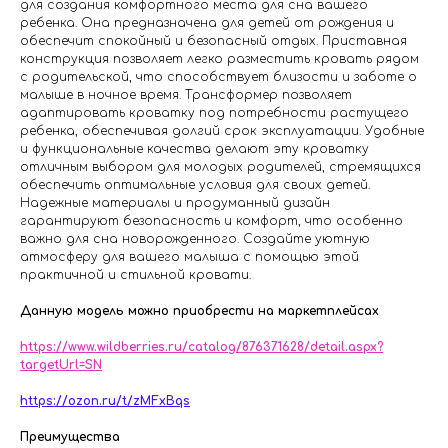
для создания комфортного места для сна вашего
ребенка. Она предназначена для детей от рождения и
обеспечит спокойный и безопасный отдых. Приставная
конструкция позволяет легко разместить кровать рядом
с родительской, что способствует близости и заботе о
малыше в ночное время. Трансформер позволяет
адаптировать кроватку под потребности растущего
ребенка, обеспечивая долгий срок эксплуатации. Удобные
и функциональные качества делают эту кроватку
отличным выбором для молодых родителей, стремящихся
обеспечить оптимальные условия для своих детей.
Надежные материалы и продуманный дизайн
гарантируют безопасность и комфорт, что особенно
важно для сна новорожденного. Создайте уютную
атмосферу для вашего малыша с помощью этой
практичной и стильной кровати.
Данную модель можно приобрести на маркетплейсах
https://www.wildberries.ru/catalog/876371628/detail.aspx?
targetUrl=SN
https://ozon.ru/t/zMFxBqs
Преимущества