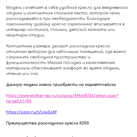
Модель сочетает в себе удобное кресло для ежедневного
отдыха и компактное спальное место, которое легко
раскладывается при необходимости. Благодаря
лаконичному дизайну кресло гармонично вписывается в
интерьер гостиной, спальни, детской комнаты или
квартиры-студии.
Компактные размеры делают раскладное кресло
отличным выбором для небольших помещений, где важно
сохранить свободное пространство и
функциональность. Мягкая посадка и качественные
материалы обеспечивают комфорт во время отдыха,
чтения или сна.
Данную модель можно приобрести на маркетплейсах
https://www.wildberries.ru/catalog/494645134/detail.aspx?
targetUrl=SN
https://ozon.ru/t/Uyx3cAY
Преимущества раскладного кресла K200