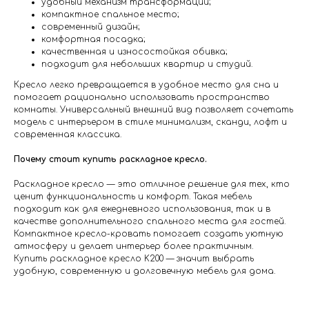
удобный механизм трансформации;
компактное спальное место;
современный дизайн;
комфортная посадка;
качественная и износостойкая обивка;
подходит для небольших квартир и студий.
Кресло легко превращается в удобное место для сна и
помогает рационально использовать пространство
комнаты. Универсальный внешний вид позволяет сочетать
модель с интерьером в стиле минимализм, сканди, лофт и
современная классика.
Почему стоит купить раскладное кресло.
Раскладное кресло — это отличное решение для тех, кто
ценит функциональность и комфорт. Такая мебель
подходит как для ежедневного использования, так и в
качестве дополнительного спального места для гостей.
Компактное кресло-кровать помогает создать уютную
атмосферу и делает интерьер более практичным.
Купить раскладное кресло K200 — значит выбрать
удобную, современную и долговечную мебель для дома.