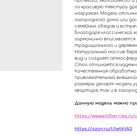
прочного, экологичного и
за красивую текстуру др
нагрузкам. Модель отличн
загородного дома или да
семейных обедов и встреч
Благодаря классической к
гармонично вписывается 
традиционного и деревен
Натуральный массив бере
вид и создает атмосферу
Стол отличается надежн
Качественная обработка
привлекательный внешний 
размеры делают модель уд
квартире, так и в загоро
Данную модель можно пр
https://www.wildberries.ru
https://ozon.ru/t/lwtkVA3