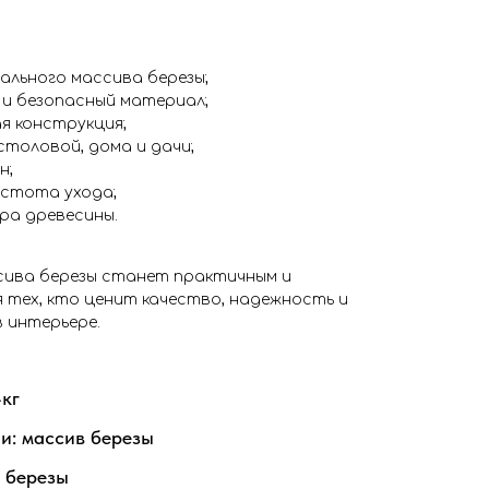
ального массива березы;
 и безопасный материал;
я конструкция;
столовой, дома и дачи;
н;
остота ухода;
ра древесины.
ссива березы станет практичным и
 тех, кто ценит качество, надежность и
 интерьере.
4кг
и: массив березы
 березы