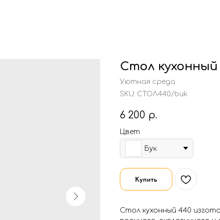
Стол кухонный
Уютная среда
SKU:
СТОЛ440/buk
6 200
р.
Цвет
Бук
Купить
Стол кухонный 440 изгот