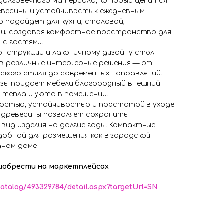
 долговечного материала, который ценится
евесины и устойчивость к ежедневным
о подойдет для кухни, столовой,
чи, создавая комфортное пространство для
 с гостями.
онструкции и лаконичному дизайну стол
в различные интерьерные решения — от
ского стиля до современных направлений.
зы придает мебели благородный внешний
 тепла и уюта в помещении.
остью, устойчивостью и простотой в уходе.
 древесины позволяет сохранить
вид изделия на долгие годы. Компактные
обной для размещения как в городской
дном доме.
иобрести на маркетплейсах
/catalog/493329784/detail.aspx?targetUrl=SN