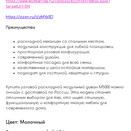
https://www.wildberries.ru/catalog/822191169/detail.aspx?
targetUrl=SN
https://ozon.ru/t/zMYp1E1
Преимущества
раскладной механизм со спальным местом;
модульная конструкция для гибкой планировки;
просторная угловая конфигурация;
современный дизайн;
комфортная посадка для всей семьи;
качественные и износостойкие материалы;
подходит для гостиной, квартиры и студии.
Купить угловой раскладной модульный диван M5000 можно
онлайн с доставкой по России. Эта модель станет
отличным выбором для тех, кто ищет стильную,
функциональную и комфортную мягкую мебель для
современного дома.
Цвет: Молочный