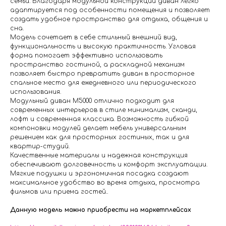
семьи. Благодаря модульной конструкции диван легко
адаптируется под особенности помещения и позволяет
создать удобное пространство для отдыха, общения и
сна.
Модель сочетает в себе стильный внешний вид,
функциональность и высокую практичность. Угловая
форма помогает эффективно использовать
пространство гостиной, а раскладной механизм
позволяет быстро превратить диван в просторное
спальное место для ежедневного или периодического
использования.
Модульный диван M5000 отлично подходит для
современных интерьеров в стиле минимализм, сканди,
лофт и современная классика. Возможность гибкой
компоновки модулей делает мебель универсальным
решением как для просторных гостиных, так и для
квартир-студий.
Качественные материалы и надежная конструкция
обеспечивают долговечность и комфорт эксплуатации.
Мягкие подушки и эргономичная посадка создают
максимальное удобство во время отдыха, просмотра
фильмов или приема гостей..
Данную модель можно приобрести на маркетплейсах