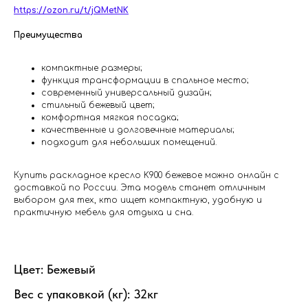
https://ozon.ru/t/jQMetNK
Преимущества
компактные размеры;
функция трансформации в спальное место;
современный универсальный дизайн;
стильный бежевый цвет;
комфортная мягкая посадка;
качественные и долговечные материалы;
подходит для небольших помещений.
Купить раскладное кресло K900 бежевое можно онлайн с
доставкой по России. Эта модель станет отличным
выбором для тех, кто ищет компактную, удобную и
практичную мебель для отдыха и сна.
Цвет: Бежевый
Вес с упаковкой (кг): 32кг