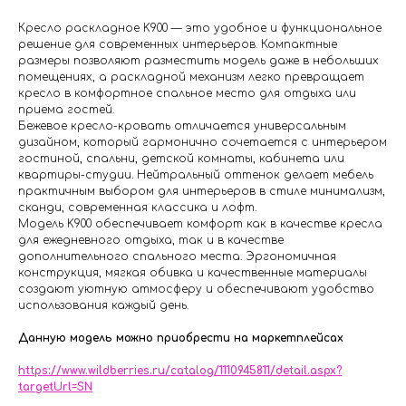
Кресло раскладное K900 — это удобное и функциональное
решение для современных интерьеров. Компактные
размеры позволяют разместить модель даже в небольших
помещениях, а раскладной механизм легко превращает
кресло в комфортное спальное место для отдыха или
приема гостей.
Бежевое кресло-кровать отличается универсальным
дизайном, который гармонично сочетается с интерьером
гостиной, спальни, детской комнаты, кабинета или
квартиры-студии. Нейтральный оттенок делает мебель
практичным выбором для интерьеров в стиле минимализм,
сканди, современная классика и лофт.
Модель K900 обеспечивает комфорт как в качестве кресла
для ежедневного отдыха, так и в качестве
дополнительного спального места. Эргономичная
конструкция, мягкая обивка и качественные материалы
создают уютную атмосферу и обеспечивают удобство
использования каждый день.
Данную модель можно приобрести на маркетплейсах
https://www.wildberries.ru/catalog/1110945811/detail.aspx?
targetUrl=SN