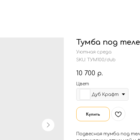
Тумба под тел
Уютная среда
SKU:
ТУМ100/dub
10 700
р.
Цвет
Дуб Крафт
Купить
Подвесная тумба под тел