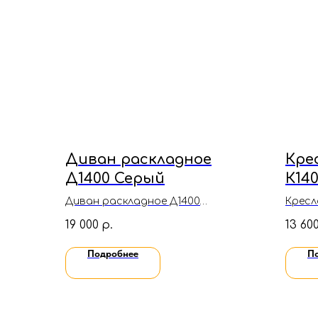
Диван раскладное
Кре
Д1400 Серый
К14
Диван раскладное Д1400
Кресл
Серый(Велюр)
Бежев
19 000
13 60
р.
Подробнее
П