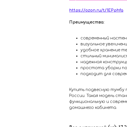
https://ozon.ru/t/1EPphfa
Преимущества:
современный настен
визуальное увеличен
удобное хранение те
стильный минималис
надежная конструкци
простота уборки по
подходит для совре
Купить подвесную тумбу 
России. Такая модель ста
функциональную и совреме
домашнего кабинета.