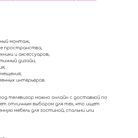
ный монтаж;
ие пространства;
хники и аксессуаров;
тичный дизайн;
я;
мещения;
менных интерьеров.
под телевизор можно онлайн с доставкой по
нет отличным выбором для тех, кто ищет
нную мебель для гостиной, спальни или