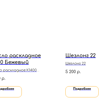
сло раскладное
Шезлонг 22
00 Бежевый
Шезлонг 22
о раскладное К1400
5 200
р.
ый(Велюр)
0
р.
одробнее
Подробнее