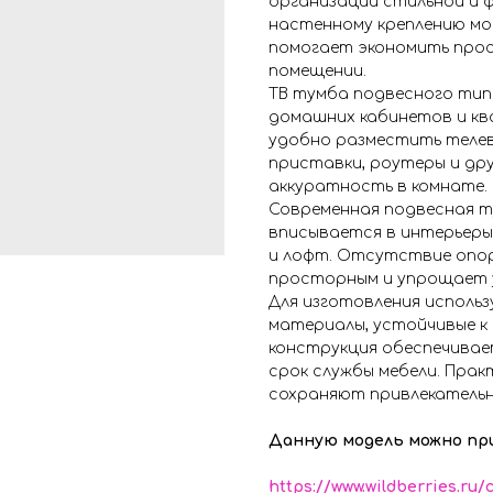
организации стильной и 
настенному креплению мод
помогает экономить прос
помещении.
ТВ тумба подвесного тип
домашних кабинетов и кв
удобно разместить телев
приставки, роутеры и дру
аккуратность в комнате.
Современная подвесная т
вписывается в интерьеры 
и лофт. Отсутствие опор
просторным и упрощает у
Для изготовления использ
материалы, устойчивые к
конструкция обеспечивае
срок службы мебели. Пра
сохраняют привлекательн
Данную модель можно пр
https://www.wildberries.ru/