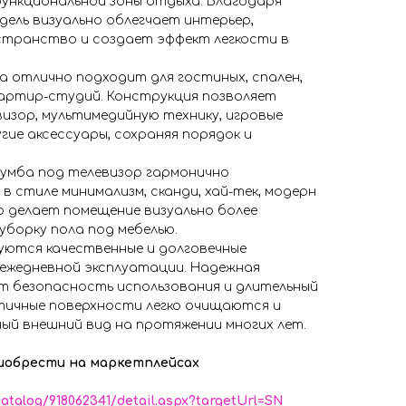
функциональной зоны отдыха. Благодаря
ель визуально облегчает интерьер,
транство и создает эффект легкости в
а отлично подходит для гостиных, спален,
артир-студий. Конструкция позволяет
изор, мультимедийную технику, игровые
гие аксессуары, сохраняя порядок и
умба под телевизор гармонично
в стиле минимализм, сканди, хай-тек, модерн
 делает помещение визуально более
борку пола под мебелью.
уются качественные и долговечные
 ежедневной эксплуатации. Надежная
т безопасность использования и длительный
ктичные поверхности легко очищаются и
ый внешний вид на протяжении многих лет.
иобрести на маркетплейсах
catalog/918062341/detail.aspx?targetUrl=SN