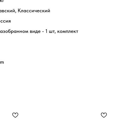
кг
авский, Классический
оссия
азобранном виде - 1 шт, комплект
mm