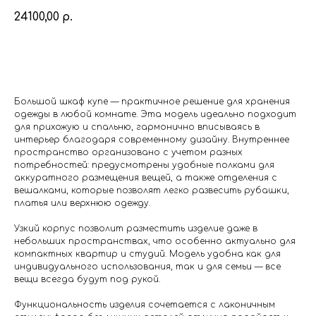
24100,00
р.
Купить
Большой шкаф купе — практичное решение для хранения
одежды в любой комнате. Эта модель идеально подходит
для прихожую и спальню, гармонично вписываясь в
интерьер благодаря современному дизайну. Внутреннее
пространство организовано с учетом разных
потребностей: предусмотрены удобные полками для
аккуратного размещения вещей, а также отделения с
вешалками, которые позволят легко развесить рубашки,
платья или верхнюю одежду.
Узкий корпус позволит разместить изделие даже в
небольших пространствах, что особенно актуально для
компактных квартир и студий. Модель удобна как для
индивидуального использования, так и для семьи — все
вещи всегда будут под рукой.
Функциональность изделия сочетается с лаконичным