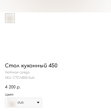
Стол кухонный 450
Уютная среда
SKU:
СТОЛ450/dub
4 200
р.
Цвет
dub