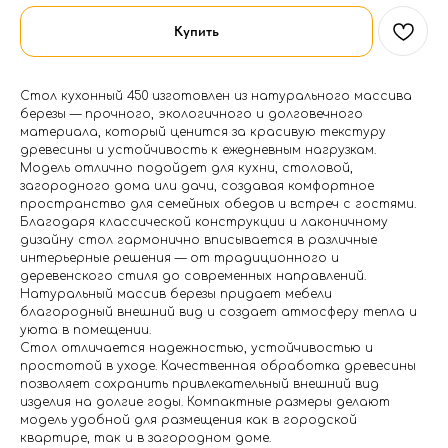
Купить
Стол кухонный 450 изготовлен из натурального массива
березы — прочного, экологичного и долговечного
материала, который ценится за красивую текстуру
древесины и устойчивость к ежедневным нагрузкам.
Модель отлично подойдет для кухни, столовой,
загородного дома или дачи, создавая комфортное
пространство для семейных обедов и встреч с гостями.
Благодаря классической конструкции и лаконичному
дизайну стол гармонично вписывается в различные
интерьерные решения — от традиционного и
деревенского стиля до современных направлений.
Натуральный массив березы придает мебели
благородный внешний вид и создает атмосферу тепла и
уюта в помещении.
Стол отличается надежностью, устойчивостью и
простотой в уходе. Качественная обработка древесины
позволяет сохранить привлекательный внешний вид
изделия на долгие годы. Компактные размеры делают
модель удобной для размещения как в городской
квартире, так и в загородном доме.