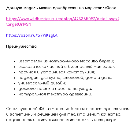
Данную модель можно приобрести на маркетплейсах
https://www.wildberries.ru/catalog/493335097/detail.aspx?
targetUrl=SN
https://ozon.ru/t/7WKsgBt
Преимущества:
изготовлен из натурального массива березы;
экологически чистый и безопасный материал;
прочная и устойчивая конструкция;
подходит для кухни, столовой, дома и дачи;
универсальный дизайн;
долговечность и простота ухода;
натуральная текстура древесины.
Стол кухонный 450 из массива березы станет практичным
и эстетичным решением для тех, кто ценит качество,
надежность и натуральные материалы в интерьере.