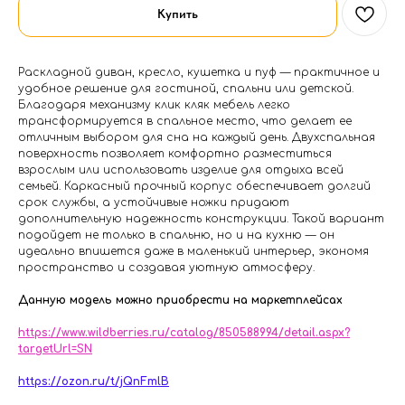
Купить
Раскладной диван, кресло, кушетка и пуф — практичное и
удобное решение для гостиной, спальни или детской.
Благодаря механизму клик кляк мебель легко
трансформируется в спальное место, что делает ее
отличным выбором для сна на каждый день. Двухспальная
поверхность позволяет комфортно разместиться
взрослым или использовать изделие для отдыха всей
семьей. Каркасный прочный корпус обеспечивает долгий
срок службы, а устойчивые ножки придают
дополнительную надежность конструкции. Такой вариант
подойдет не только в спальню, но и на кухню — он
идеально впишется даже в маленький интерьер, экономя
пространство и создавая уютную атмосферу.
Данную модель можно приобрести на маркетплейсах
https://www.wildberries.ru/catalog/850588994/detail.aspx?
targetUrl=SN
https://ozon.ru/t/jQnFmlB