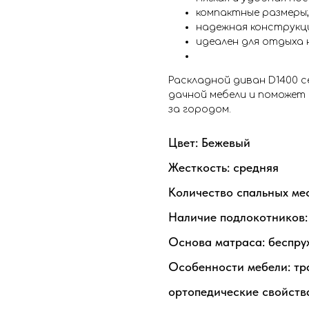
компактные размеры;
надежная конструкц
идеален для отдыха 
Раскладной диван D1400 
дачной мебели и поможе
за городом.
Цвет: Бежевый
Жесткость: средняя
Количество спальных мес
Наличие подлокотников:
Основа матраса: беспр
Особенности мебели: тр
ортопедические свойств