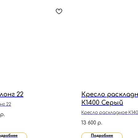
лонг 22
Кресло расклад
К1400 Серый
нг 22
Кресло раскладное К14
р.
Серый(Велюр)
13 600
р.
одробнее
Подробнее