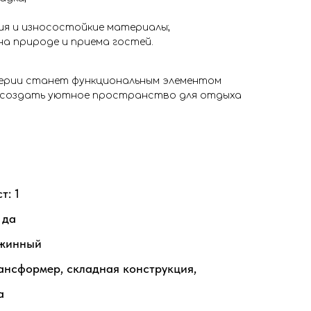
ия и износостойкие материалы;
на природе и приема гостей.
серии станет функциональным элементом
т создать уютное пространство для отдыха
т: 1
 да
ужинный
ансформер, складная конструкция,
а