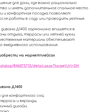
шение для дачи, где важно рационально
во и иметь дополнительное спальное место
шки и комфортная посадка позволяют
сле работы в саду или проводить уютные
 дивана Д1400 гармонично впишется в
оны отдыха, террасы или летней кухни.
ачественные материалы обеспечивают
о ежедневного использования.
иобрести на маркетплейсах
catalog/846075713/detail.aspx?targetUrl=SN
ивана Д1400
 для комфортного сна;
террасы и веранды;
ичный дизайн;
адка;