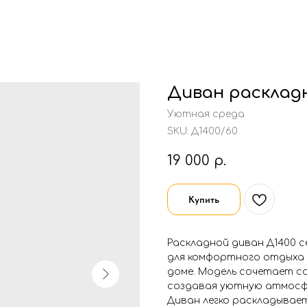
Диван расклад
Уютная среда
SKU:
Д1400/60
19 000
р.
Купить
Раскладной диван Д1400 с
для комфортного отдыха н
доме. Модель сочетает с
создавая уютную атмосфе
Диван легко раскладывает