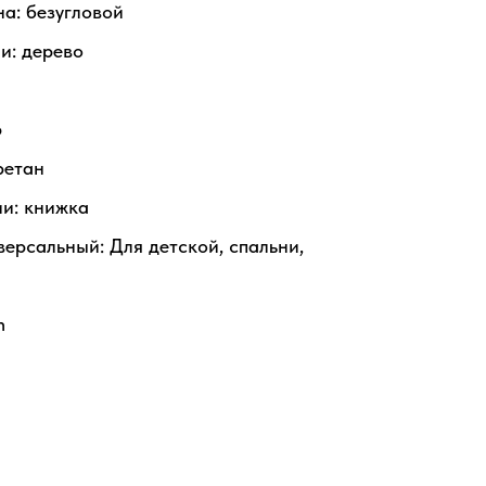
а: безугловой
и: дерево
р
ретан
и: книжка
ерсальный: Для детской, спальни,
m