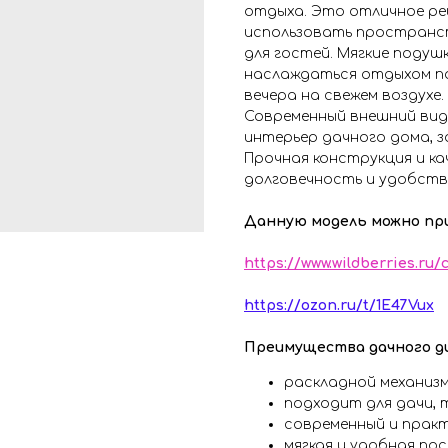
отдыха. Это отличное ре
использовать пространст
для гостей. Мягкие поду
наслаждаться отдыхом по
вечера на свежем воздухе.
Современный внешний вид
интерьер дачного дома, з
Прочная конструкция и к
долговечность и удобств
Данную модель можно пр
https://www.wildberries.ru/
https://ozon.ru/t/1E47Vux
Преимущества дачного д
раскладной механизм
подходит для дачи, 
современный и практ
мягкая и удобная пос