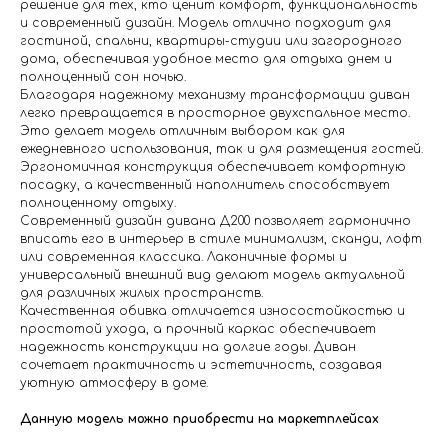
решение для тех, кто ценит комфорт, функциональность
и современный дизайн. Модель отлично подходит для
гостиной, спальни, квартиры-студии или загородного
дома, обеспечивая удобное место для отдыха днем и
полноценный сон ночью.
Благодаря надежному механизму трансформации диван
легко превращается в просторное двухспальное место.
Это делает модель отличным выбором как для
ежедневного использования, так и для размещения гостей.
Эргономичная конструкция обеспечивает комфортную
посадку, а качественный наполнитель способствует
полноценному отдыху.
Современный дизайн дивана Д200 позволяет гармонично
вписать его в интерьер в стиле минимализм, сканди, лофт
или современная классика. Лаконичные формы и
универсальный внешний вид делают модель актуальной
для различных жилых пространств.
Качественная обивка отличается износостойкостью и
простотой ухода, а прочный каркас обеспечивает
надежность конструкции на долгие годы. Диван
сочетает практичность и эстетичность, создавая
уютную атмосферу в доме.
Данную модель можно приобрести на маркетплейсах