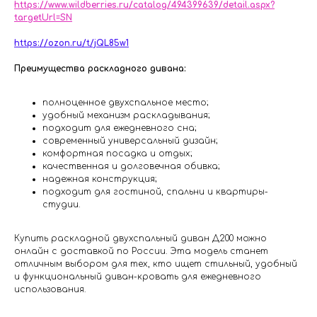
https://www.wildberries.ru/catalog/494399639/detail.aspx?
targetUrl=SN
https://ozon.ru/t/jQL85w1
Преимущества раскладного дивана:
полноценное двухспальное место;
удобный механизм раскладывания;
подходит для ежедневного сна;
современный универсальный дизайн;
комфортная посадка и отдых;
качественная и долговечная обивка;
надежная конструкция;
подходит для гостиной, спальни и квартиры-
студии.
Купить раскладной двухспальный диван Д200 можно
онлайн с доставкой по России. Эта модель станет
отличным выбором для тех, кто ищет стильный, удобный
и функциональный диван-кровать для ежедневного
использования.